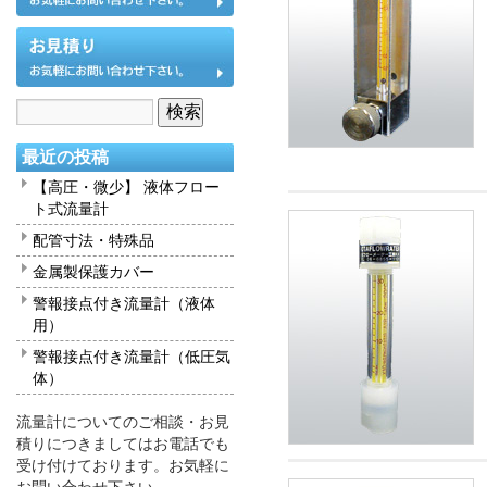
最近の投稿
【高圧・微少】 液体フロー
ト式流量計
配管寸法・特殊品
金属製保護カバー
警報接点付き流量計（液体
用）
警報接点付き流量計（低圧気
体）
流量計についてのご相談・お見
積りにつきましてはお電話でも
受け付けております。お気軽に