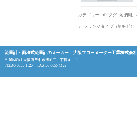
カテゴリー:
ofr
タグ:
短納期
,
ﾊ
←
フランジタイプ（短納期）
流量計・面積式流量計のメーカー 大阪フローメーター工業株式会
〒560-0041 大阪府豊中市清風荘１丁目４－３
TEL:06-6855-1126 FAX:06-6855-1129