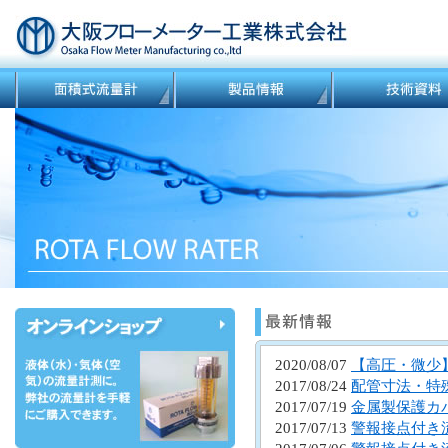
2020/08/07
【高圧・微少
2017/08/24
配管寸法・特
2017/07/19
金属製保護カ
2017/07/13
警報接点付き