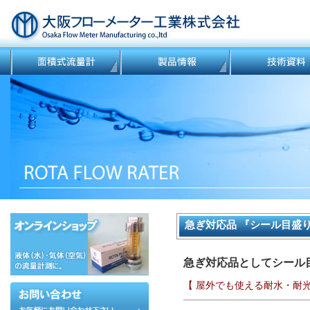
急ぎ対応品 『シール目盛
急ぎ対応品としてシール
【 屋外でも使える耐水・耐