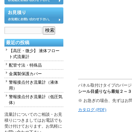
最近の投稿
【高圧・微少】 液体フロー
ト式流量計
配管寸法・特殊品
金属製保護カバー
警報接点付き流量計（液体
パネル取付けタイプのパージメータ
用）
シール目盛りなら最短２～３
警報接点付き流量計（低圧気
※ お急ぎの場合、先ずはお
体）
カタログ (PDF)
流量計についてのご相談・お見
積りにつきましてはお電話でも
受け付けております。お気軽に