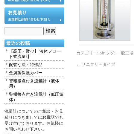
最近の投稿
【高圧・微少】 液体フロー
カテゴリー:
ofr
タグ:
一般工場
ト式流量計
←
サニタリータイプ
配管寸法・特殊品
金属製保護カバー
警報接点付き流量計（液体
用）
警報接点付き流量計（低圧気
体）
流量計についてのご相談・お見
積りにつきましてはお電話でも
受け付けております。お気軽に
お問い合わせ下さい。