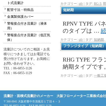
ト式流量計
カテゴリー:
ofr
|
タグ:
RG-3
,
配管寸法・特殊品
短納期
金属製保護カバー
RPNV TYPE
警報接点付き流量計（液体
用）
のタイプは …
警報接点付き流量計（低圧気
カテゴリー:
ofr
|
タグ:
短納期
,
体）
フランジタイプ（短納期）
流量計についてのご相談・お見
積りにつきましてはお電話でも
RHG TYPE
受け付けております。お気軽に
お問い合わせ下さい。
納期タイプです
TEL：06-6855-1126
FAX：06-6855-1129
カテゴリー:
ofr
|
タグ:
一般工
流量計・面積式流量計のメーカー 大阪フローメーター工業株式会
〒560-0041 大阪府豊中市清風荘１丁目４－３
TEL:06-6855-1126 FAX:06-6855-1129