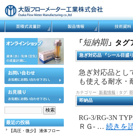
短納期
「
」タグ
急ぎ対応品 『シール目盛
急ぎ対応品とし
も使える耐水・
カテゴリー:
新着情報
|
タグ:
即納品
RG-3/RG-3
最近の投稿
ＲＧ- …
続きを
【高圧・微少】 液体フロー