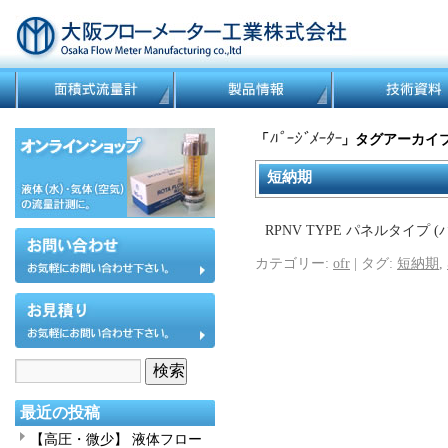
ﾊﾟｰｼﾞﾒｰﾀｰ
「
」タグアーカイ
短納期
RPNV TYPE パネルタイプ
カテゴリー:
ofr
|
タグ:
短納期
,
最近の投稿
【高圧・微少】 液体フロー