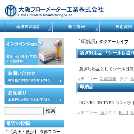
即納品
「
」タグアーカイブ
急ぎ対応品 『シール目盛
急ぎ対応品としてシール目盛
カテゴリー:
新着情報
|
タグ:
即納品
RG-3/RG-3N TYPE コ
カテゴリー:
ofr
|
タグ:
RG-3
,
最近の投稿
【高圧・微少】 液体フロー