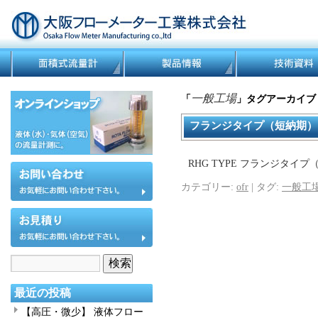
一般工場
「
」タグアーカイブ
フランジタイプ（短納期）
RHG TYPE フランジタ
カテゴリー:
ofr
|
タグ:
一般工
最近の投稿
【高圧・微少】 液体フロー