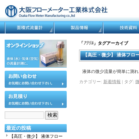
ｱｸﾘﾙ
「
」タグアーカイブ
【高圧・微少】 液体フロ
液体の微少流量が簡単に測れる 
カテゴリー:
新着情報
|
タグ:
最近の投稿
【高圧・微少】 液体フロー