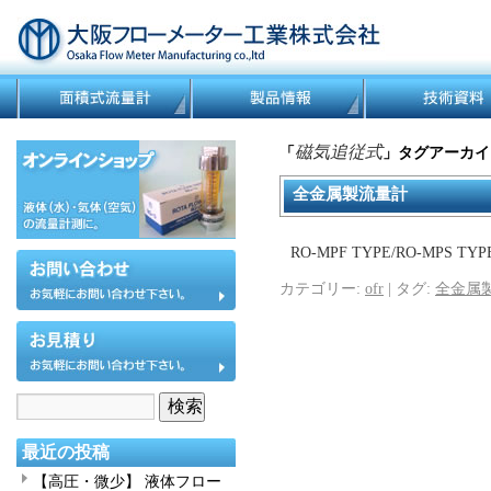
磁気追従式
「
」タグアーカイ
全金属製流量計
RO-MPF TYPE/RO-MP
カテゴリー:
ofr
|
タグ:
全金属
最近の投稿
【高圧・微少】 液体フロー