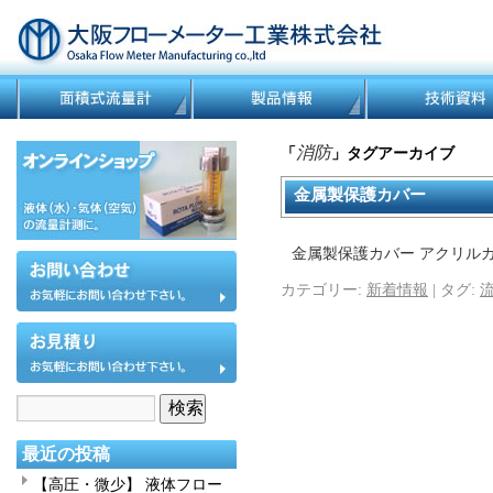
消防
「
」タグアーカイブ
金属製保護カバー
金属製保護カバー アクリル
カテゴリー:
新着情報
|
タグ:
流
最近の投稿
【高圧・微少】 液体フロー