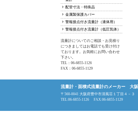
配管寸法・特殊品
金属製保護カバー
警報接点付き流量計（液体用）
警報接点付き流量計（低圧気体）
流量計についてのご相談・お見積り
につきましてはお電話でも受け付け
ております。お気軽にお問い合わせ
下さい。
TEL：06-6855-1126
FAX：06-6855-1129
流量計・面積式流量計のメーカー 大
〒560-0041 大阪府豊中市清風荘１丁目４－３
TEL:06-6855-1126 FAX:06-6855-1129