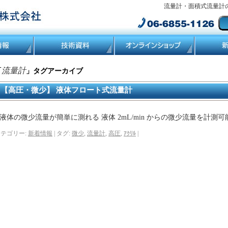
流量計・面積式流量計
流量計
「
」タグアーカイブ
【高圧・微少】 液体フロート式流量計
液体の微少流量が簡単に測れる 液体 2mL/min からの微少流量を計測可
テゴリー:
新着情報
|
タグ:
微少
,
流量計
,
高圧
,
ｱｸﾘﾙ
|