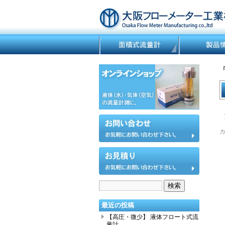
カ
最近の投稿
【高圧・微少】 液体フロート式流
量計