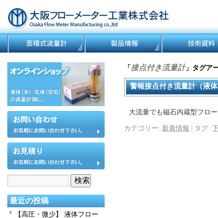
接点付き流量計
「
」タグア
警報接点付き流量計（液体
大流量でも磁石内蔵型フロー
カテゴリー:
新着情報
|
タグ:
最近の投稿
【高圧・微少】 液体フロー