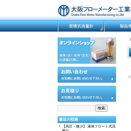
カ
最近の投稿
【高圧・微少】 液体フロート式流
量計