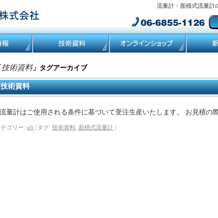
流量計・面積式流量計
技術資料
「
」タグアーカイブ
技術資料
流量計はご使用される条件に基づいて受注生産いたします。 お見積の
テゴリー:
ofr
|
タグ:
技術資料
,
面積式流量計
|