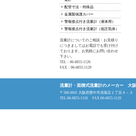
配管寸法・特殊品
金属製保護カバー
警報接点付き流量計（液体用）
警報接点付き流量計（低圧気体）
流量計についてのご相談・お見積り
につきましてはお電話でも受け付け
ております。お気軽にお問い合わせ
下さい。
TEL：06-6855-1126
FAX：06-6855-1129
流量計・面積式流量計のメーカー 大
〒560-0041 大阪府豊中市清風荘１丁目４－３
TEL:06-6855-1126 FAX:06-6855-1129